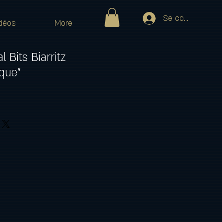
Se connecter
déos
More
l Bits Biarritz
que"