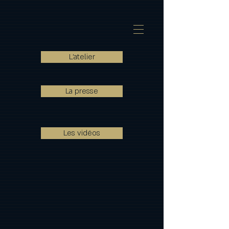
L'atelier
La presse
Les vidéos